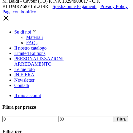
M. Baldi - Cavour (TO) P. IVA 13294900017 - C.F.
BLDMRZ68E15L219R ||
Spedizioni e Pagamenti
-
Privacy Policy
-
Paga con bonifico
Su di noi
Materiali
FAQs
Il nostro catalogo
Limited Editions
PERSONALIZZAZIONI
ARREDAMENTO
Le tue foto
IN FIERA
Newsletter
Contatti
Il mio account
Filtra per prezzo
Prezzo
Prezzo
Filtra
Min
Max
Filtra per