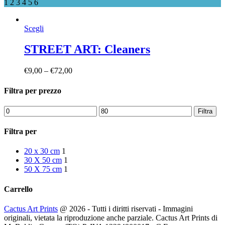
1
2
3
4
5
6
Questo
Scegli
prodotto
ha
STREET ART: Cleaners
più
varianti.
€
9,00
–
€
72,00
Le
opzioni
Filtra per prezzo
possono
essere
scelte
Prezzo
Prezzo
Filtra
nella
Min
Max
pagina
Filtra per
del
prodotto
20 x 30 cm
1
30 X 50 cm
1
50 X 75 cm
1
Carrello
Cactus Art Prints
@ 2026 - Tutti i diritti riservati - Immagini
originali, vietata la riproduzione anche parziale. Cactus Art Prints di