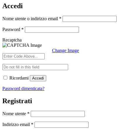
Accedi
Richiesto
Nome utente o indirizzo email
*
Richiesto
Password
*
Recaptcha
Change Image
Ricordami
Accedi
Password dimenticata?
Registrati
Richiesto
Nome utente
*
Richiesto
Indirizzo email
*