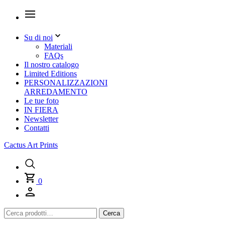
Su di noi
Materiali
FAQs
Il nostro catalogo
Limited Editions
PERSONALIZZAZIONI
ARREDAMENTO
Le tue foto
IN FIERA
Newsletter
Contatti
Cactus Art Prints
0
Cerca:
Cerca